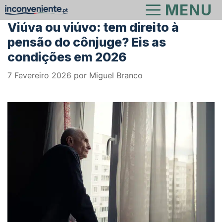
Saltar
MENU
para
Viúva ou viúvo: tem direito à
o
pensão do cônjuge? Eis as
conteúdo
condições em 2026
7 Fevereiro 2026
por
Miguel Branco