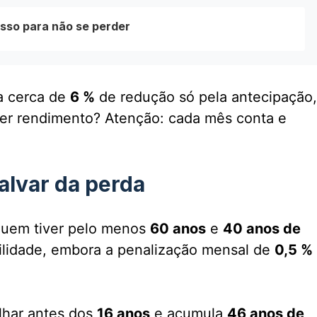
sso para não se perder
ca cerca de
6 %
de redução só pela antecipação,
ter rendimento? Atenção: cada mês conta e
alvar da perda
uem tiver pelo menos
60 anos
e
40 anos de
bilidade, embora a penalização mensal de
0,5 %
lhar antes dos
16 anos
e acumula
46 anos de