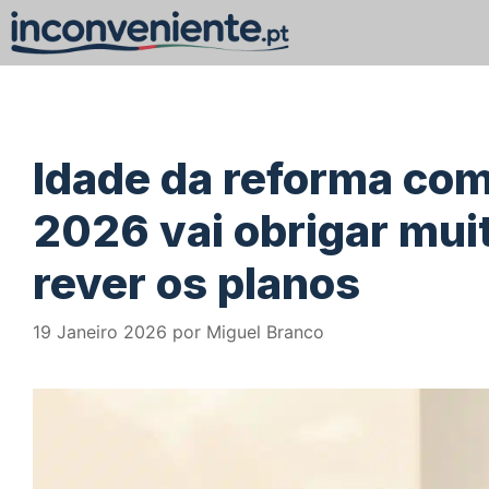
Saltar
para
o
conteúdo
Idade da reforma co
2026 vai obrigar mui
rever os planos
19 Janeiro 2026
por
Miguel Branco