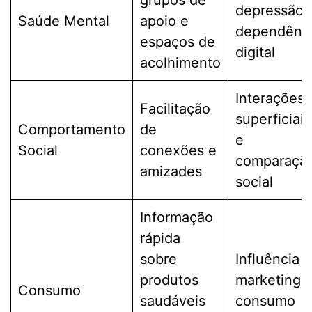
depressão 
Saúde Mental
apoio e
dependênc
espaços de
digital
acolhimento
Interações
Facilitação
superficiais
Comportamento
de
e
Social
conexões e
comparaçã
amizades
social
Informação
rápida
sobre
Influência 
produtos
marketing 
Consumo
saudáveis
consumo