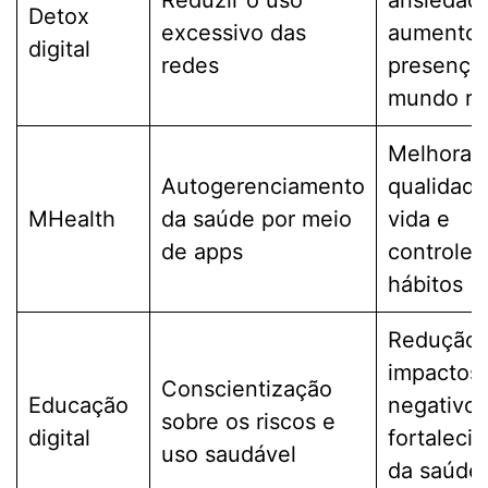
Detox
excessivo das
aumento 
digital
redes
presença
mundo re
Melhora 
Autogerenciamento
qualidade
MHealth
da saúde por meio
vida e
de apps
controle 
hábitos
Redução 
impactos
Conscientização
Educação
negativos
sobre os riscos e
digital
fortaleci
uso saudável
da saúde